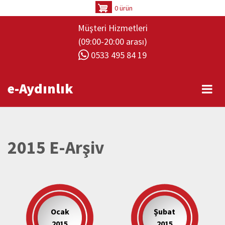
Ana
0 ürün
içeriğe
Müşteri Hizmetleri
atla
(09:00-20:00 arası)
0533 495 84 19
e-Aydınlık
2015 E-Arşiv
Ocak
Şubat
2015
2015