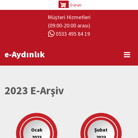
Ana
0 ürün
içeriğe
Müşteri Hizmetleri
atla
(09:00-20:00 arası)
0533 495 84 19
e-Aydınlık
2023 E-Arşiv
Ocak
Şubat
2023
2023